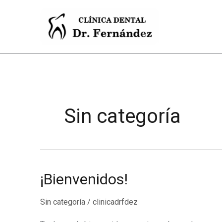
Ir
al
contenido
Sin categoría
¡Bienvenidos!
Sin categoría
/
clinicadrfdez