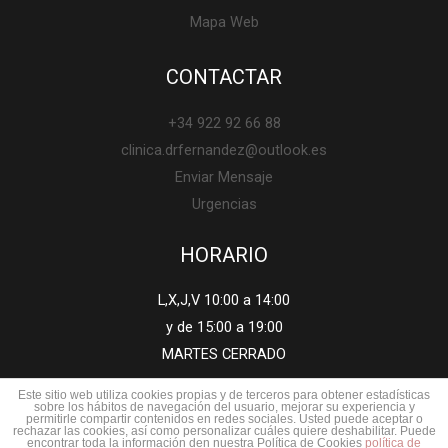
Mapa Web
CONTACTAR
+34 922 92 66 88
clinica.drfernandez@outlook.es
Enviar Mensaje
Urgencias
HORARIO
L,X,J,V 10:00 a 14:00
y de 15:00 a 19:00
MARTES CERRADO
Este sitio web utiliza cookies propias y de terceros para obtener estadísticas
sobre los hábitos de navegación del usuario, mejorar su experiencia y
permitirle compartir contenidos en redes sociales. Usted puede aceptar o
rechazar las cookies, así como personalizar cuáles quiere deshabilitar. Puede
Copyright © 2026 CLINICA DR. FERNANDEZ
encontrar toda la información den nuestra Política de Cookies
política de